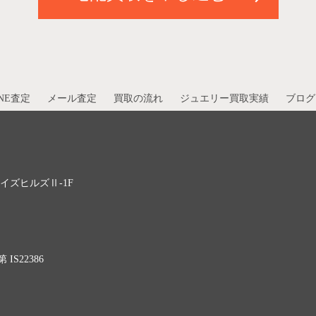
INE査定
メール査定
買取の流れ
ジュエリー買取実績
ブログ
 ハイズヒルズⅡ-1F
S22386