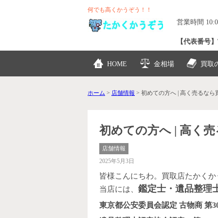
何でも高くかうぞう！！
営業時間 10:0
【代表番号】TEL
HOME
金相場
買取
ホーム
>
店舗情報
>
初めての方へ | 高く売るな
初めての方へ | 高
店舗情報
2025年5月3日
皆様こんにちわ。買取店たかくか
鑑定士・遺品整理
当店には、
東京都公安委員会認定 古物商 第3089