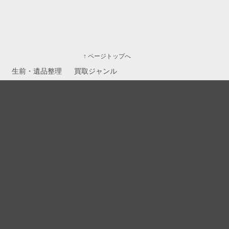
↑ ページトップへ
生前・遺品整理
買取ジャンル