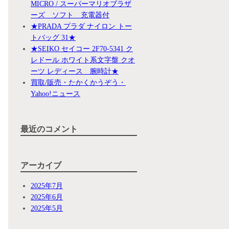
MICRO / スーパーマリオブラザ
ーズ ソフト 充電器付
★PRADA プラダ ナイロン トー
トバッグ 31★
★SEIKO セイコー 2F70-5341 ク
レドール ホワイト系文字盤 クオ
ーツ レディース 腕時計★
買取/販売・たかくかうぞう・
Yahoo!ニュース
最近のコメント
アーカイブ
2025年7月
2025年6月
2025年5月