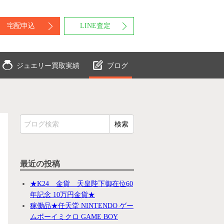
宅配申込
LINE査定
ジュエリー買取実績
ブログ
最近の投稿
★K24 金貨 天皇陛下御在位60
年記念 10万円金貨★
稼働品★任天堂 NINTENDO ゲー
ムボーイミクロ GAME BOY