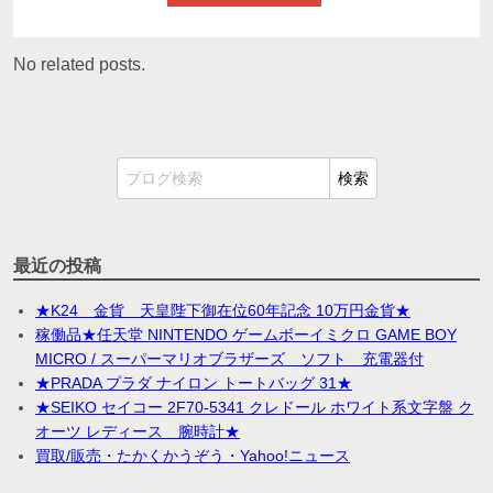
No related posts.
最近の投稿
★K24 金貨 天皇陛下御在位60年記念 10万円金貨★
稼働品★任天堂 NINTENDO ゲームボーイミクロ GAME BOY
MICRO / スーパーマリオブラザーズ ソフト 充電器付
★PRADA プラダ ナイロン トートバッグ 31★
★SEIKO セイコー 2F70-5341 クレドール ホワイト系文字盤 ク
オーツ レディース 腕時計★
買取/販売・たかくかうぞう・Yahoo!ニュース