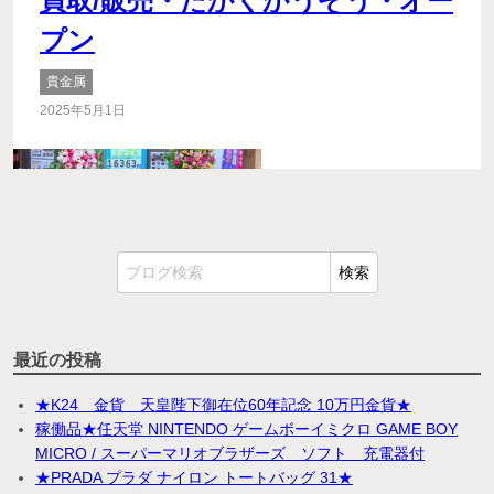
買取/販売・たかくかうぞう・オー
プン
貴金属
2025年5月1日
最近の投稿
★K24 金貨 天皇陛下御在位60年記念 10万円金貨★
稼働品★任天堂 NINTENDO ゲームボーイミクロ GAME BOY
MICRO / スーパーマリオブラザーズ ソフト 充電器付
★PRADA プラダ ナイロン トートバッグ 31★