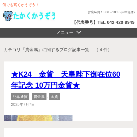
何でも高くかうぞう！！
営業時間 10:00～19:00(年中無休)
【代表番号】TEL 042-420-9949
メニュー
カテゴリ「貴金属」に関するブログ記事一覧
（ 4 件）
★K24 金貨 天皇陛下御在位60
年記念 10万円金貨★
,
,
記念通貨
貴金属
金貨
2025年7月7日