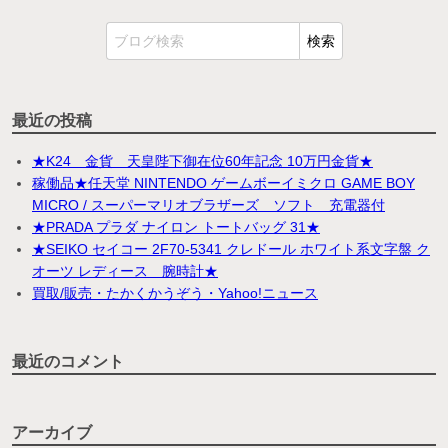
最近の投稿
★K24 金貨 天皇陛下御在位60年記念 10万円金貨★
稼働品★任天堂 NINTENDO ゲームボーイミクロ GAME BOY
MICRO / スーパーマリオブラザーズ ソフト 充電器付
★PRADA プラダ ナイロン トートバッグ 31★
★SEIKO セイコー 2F70-5341 クレドール ホワイト系文字盤 ク
オーツ レディース 腕時計★
買取/販売・たかくかうぞう・Yahoo!ニュース
最近のコメント
アーカイブ